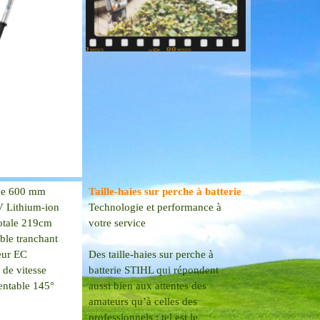
de 600 mm
Taille-haies sur perche à batterie
V Lithium-ion
Technologie et performance à
otale 219cm
votre service
ble tranchant
eur EC
Des taille-haies sur perche à
 de vitesse
batterie STIHL qui répondent
entable 145°
aussi bien aux attentes des
amateurs qu’à celles des
professionnels : tel est le