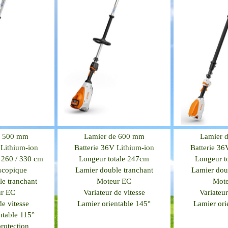
e 500 mm
Lamier de 600 mm
Lamier 
 Lithium-ion
Batterie 36V Lithium-ion
Batterie 36
 260 / 330 cm
Longeur totale 247cm
Longeur t
scopique
Lamier double tranchant
Lamier dou
e tranchant
Moteur EC
Mot
r EC
Variateur de vitesse
Variateur
de vitesse
Lamier orientable 145°
Lamier ori
ntable 115°
rotection