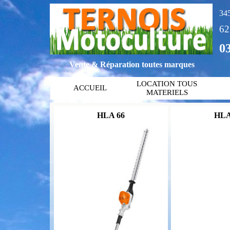
345
6
03
Vente & Réparation toutes marques
LOCATION TOUS
ACCUEIL
MATERIELS
HLA 66
HLA